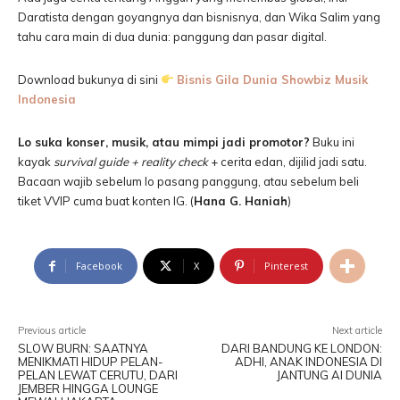
Daratista dengan goyangnya dan bisnisnya, dan Wika Salim yang
tahu cara main di dua dunia: panggung dan pasar digital.
Download bukunya di sini
Bisnis Gila Dunia Showbiz Musik
Indonesia
Lo suka konser, musik, atau mimpi jadi promotor?
Buku ini
kayak
survival guide + reality check
+ cerita edan, dijilid jadi satu.
Bacaan wajib sebelum lo pasang panggung, atau sebelum beli
tiket VVIP cuma buat konten IG. (
Hana G. Haniah
)
Facebook
X
Pinterest
Previous article
Next article
SLOW BURN: SAATNYA
DARI BANDUNG KE LONDON:
MENIKMATI HIDUP PELAN-
ADHI, ANAK INDONESIA DI
PELAN LEWAT CERUTU, DARI
JANTUNG AI DUNIA
JEMBER HINGGA LOUNGE