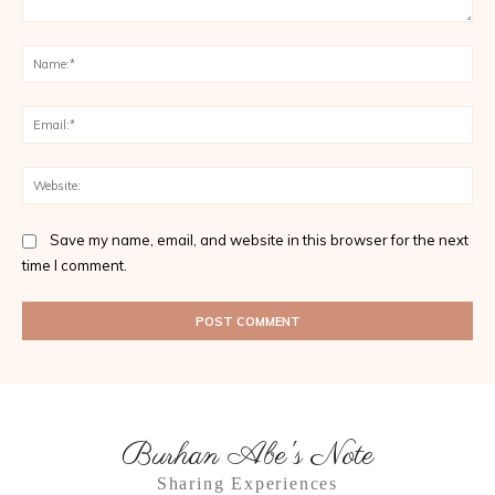
Comment:
Na
Ema
Web
Save my name, email, and website in this browser for the next
time I comment.
Burhan Abe's Note
Sharing Experiences