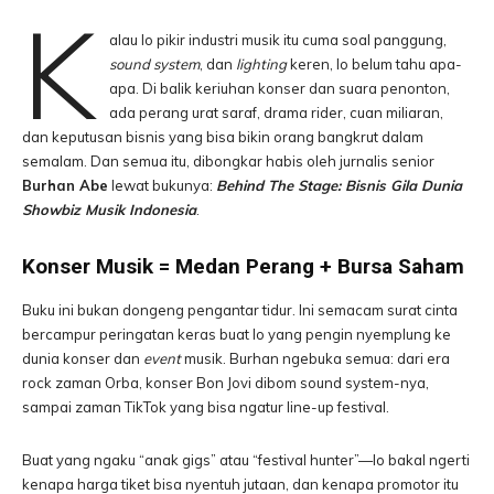
K
alau lo pikir industri musik itu cuma soal panggung,
sound system
, dan
lighting
keren, lo belum tahu apa-
apa. Di balik keriuhan konser dan suara penonton,
ada perang urat saraf, drama rider, cuan miliaran,
dan keputusan bisnis yang bisa bikin orang bangkrut dalam
semalam. Dan semua itu, dibongkar habis oleh jurnalis senior
Burhan Abe
lewat bukunya:
Behind The Stage: Bisnis Gila Dunia
Showbiz Musik Indonesia
.
Konser Musik = Medan Perang + Bursa Saham
Buku ini bukan dongeng pengantar tidur. Ini semacam surat cinta
bercampur peringatan keras buat lo yang pengin nyemplung ke
dunia konser dan
event
musik. Burhan ngebuka semua: dari era
rock zaman Orba, konser Bon Jovi dibom sound system-nya,
sampai zaman TikTok yang bisa ngatur line-up festival.
Buat yang ngaku “anak gigs” atau “festival hunter”—lo bakal ngerti
kenapa harga tiket bisa nyentuh jutaan, dan kenapa promotor itu