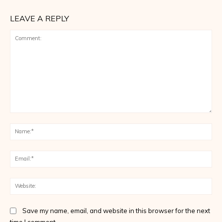
LEAVE A REPLY
Comment:
Na
Ema
Web
Save my name, email, and website in this browser for the next