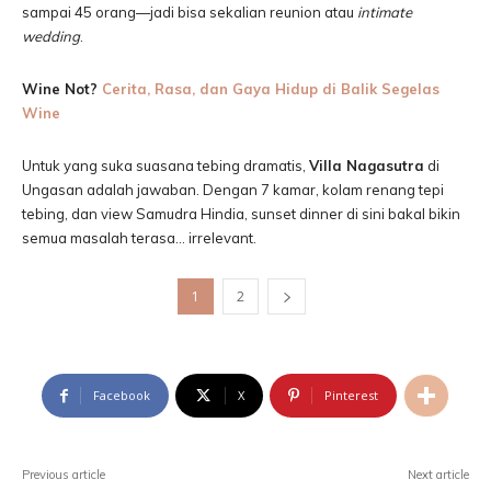
sampai 45 orang—jadi bisa sekalian reunion atau
intimate
wedding
.
Wine Not?
Cerita, Rasa, dan Gaya Hidup di Balik Segelas
Wine
Untuk yang suka suasana tebing dramatis,
Villa Nagasutra
di
Ungasan adalah jawaban. Dengan 7 kamar, kolam renang tepi
tebing, dan view Samudra Hindia, sunset dinner di sini bakal bikin
semua masalah terasa… irrelevant.
1
2
Facebook
X
Pinterest
Previous article
Next article