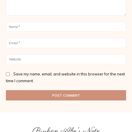
Comment:
Na
Ema
Web
Save my name, email, and website in this browser for the next
time I comment.
Burhan Abe's Note