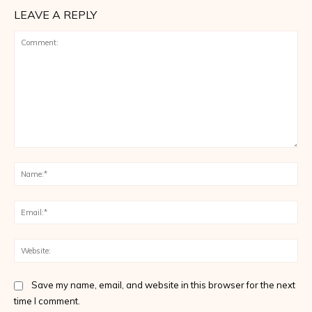
LEAVE A REPLY
Comment:
Na
Ema
Web
Save my name, email, and website in this browser for the next
time I comment.