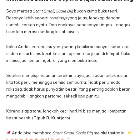
Saya merasa
Start Small, Scale Big
bukan cuma buku teori.
Rasanya lebih seperti
roadmap
yang jelas, lengkap dengan
contoh-contoh nyata. Dan enaknya, bahasanya ringan—enggak
bikin kita merasa sedang kuliah bisnis.
Kalau Anda seorang ibu yang sering kepikiran punya usaha, atau
sudah mulai bisnis kecil-kecilan tapi merasa jalan di tempat, buku
ini bisa jadi teman ngobrol yang membuka mata.
Setelah menutup halaman terakhir, saya jadi sadar: untuk mulai,
kita tak perlu menunggu semua sempurna. Tidak perlu modal
raksasa, tidak harus punya tim besar. Yang penting adalah berani
mengambil langkah pertama, sekecil apa pun itu.
Karena siapa tahu, langkah kecil hari ini bisa menjadi lompatan
besar besok. (
Tipuk B. Kuntjoro
)
Anda bisa membaca
Start Small, Scale Big
melalui tautan ini:
lynk.id/burhanabe/5d1j6qq94ol7