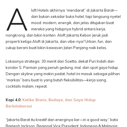
A
loft Hotels akhirnya “mendarat” di Jakarta Barat—
dan bukan sekadar buka hotel, tapi langsung nyetel
mood: modern, energik, dan jelas ditujukan buat
mereka yang hidupnya hybrid antara kerja,
nongkrong, dan bikin konten. Aloft Jakarta Kebon Jeruk jadi
properti ketiga Aloft di Jakarta, dan vibe-nya? Urban, fun, dan
cukup berani buat bikin kawasan Jalan Panjang naik kelas.
Lokasinya strategis: 30 menit dari Soetta, dekat Puri Indah dan
koridor S. Parman yang penuh gedung, mal, dan spot gaya hidup.
Dengan skyline yang makin padat, hotel ini masuk sebagai pilihan
“markas” baru buat lo yang butuh fleksibilitas—kerja siang,
cocktails malam, repeat.
Kopi 4.0:
Ketika Bisnis, Budaya, dan Gaya Hidup
Berkolaborasi
“Jakarta Barat itu kreatif dan energinya liar—in a good way,” kata
Ramesh Jackson, Regional Vice President, Indonesia & Malaysia,