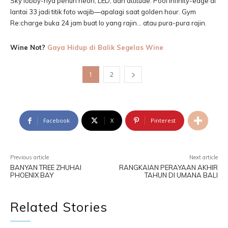
Sky lobby-nya penuh neon, LED, dan attitude. Pool infinity-edge di
lantai 33 jadi titik foto wajib—apalagi saat golden hour. Gym
Re:charge buka 24 jam buat lo yang rajin… atau pura-pura rajin.
Wine Not?
Gaya Hidup di Balik Segelas Wine
1
2
Facebook
X
Pinterest
Previous article
Next article
BANYAN TREE ZHUHAI
RANGKAIAN PERAYAAN AKHIR
PHOENIX BAY
TAHUN DI UMANA BALI
Related Stories