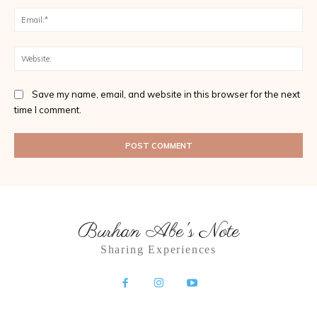
Ema
Web
Save my name, email, and website in this browser for the next
time I comment.
Burhan Abe's Note
Sharing Experiences