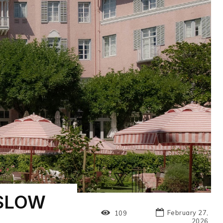
 SLOW
February 27,
109
2026