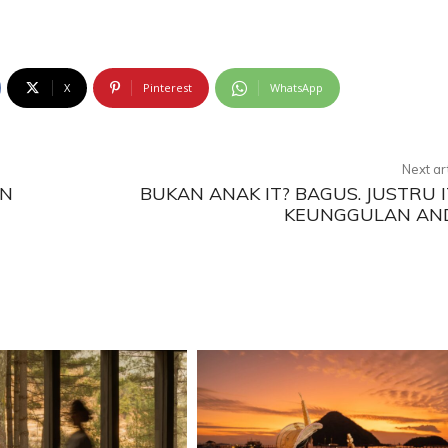
X
Pinterest
WhatsApp
Next ar
AN
BUKAN ANAK IT? BAGUS. JUSTRU 
KEUNGGULAN AN