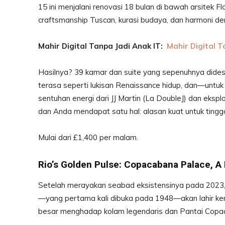
15 ini menjalani renovasi 18 bulan di bawah arsitek 
craftsmanship Tuscan, kurasi budaya, dan harmoni d
Mahir Digital Tanpa Jadi Anak IT:
Mahir Digital T
Hasilnya? 39 kamar dan suite yang sepenuhnya dides
terasa seperti lukisan Renaissance hidup, dan—untuk
sentuhan energi dari JJ Martin (La DoubleJ) dan eksp
dan Anda mendapat satu hal: alasan kuat untuk tingga
Mulai dari £1,400 per malam.
Rio’s Golden Pulse: Copacabana Palace, A
Setelah merayakan seabad eksistensinya pada 2023,
—yang pertama kali dibuka pada 1948—akan lahir kem
besar menghadap kolam legendaris dan Pantai Copa