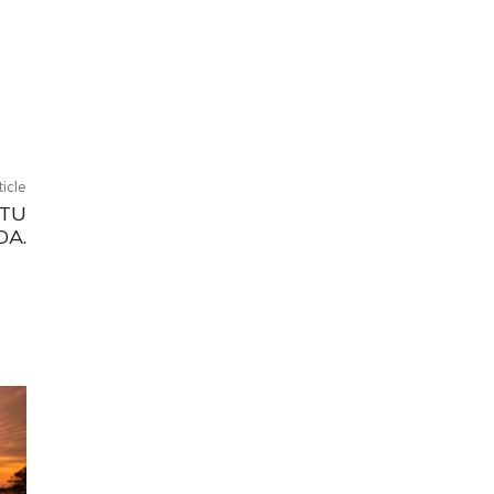
ticle
ITU
DA.