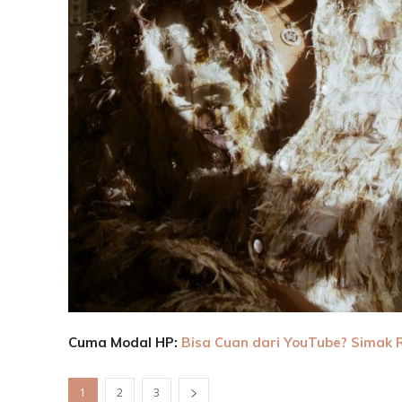
Cuma Modal HP:
Bisa Cuan dari YouTube? Simak 
1
2
3