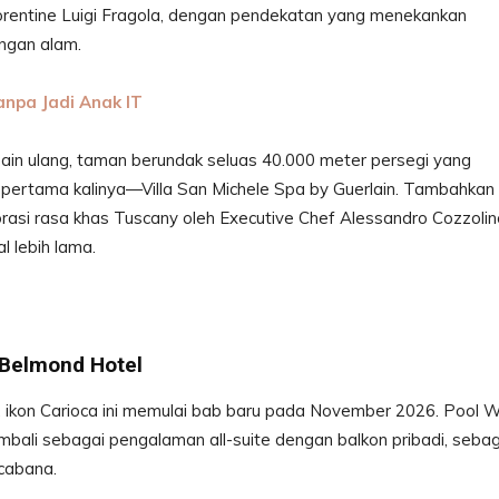
Florentine Luigi Fragola, dengan pendekatan yang menekankan
engan alam.
anpa Jadi Anak IT
ain ulang, taman berundak seluas 40.000 meter persegi yang
 pertama kalinya—Villa San Michele Spa by Guerlain. Tambahkan
lorasi rasa khas Tuscany oleh Executive Chef Alessandro Cozzolin
l lebih lama.
 Belmond Hotel
 ikon Carioca ini memulai bab baru pada November 2026. Pool 
bali sebagai pengalaman all-suite dengan balkon pribadi, seba
cabana.