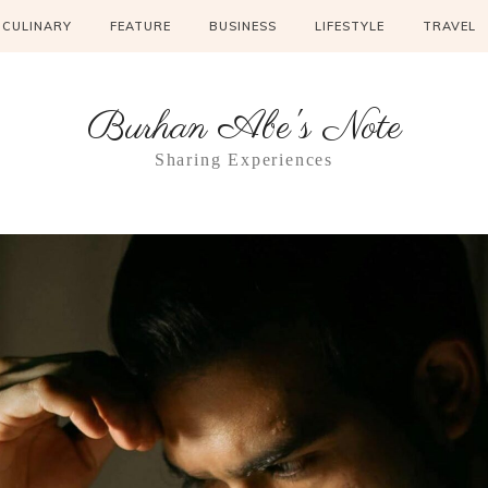
CULINARY
FEATURE
BUSINESS
LIFESTYLE
TRAVEL
Burhan Abe's Note
Sharing Experiences