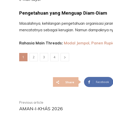
Pengetahuan yang Menguap Diam-Diam
Masalahnya, kehilangan pengetahuan organisasi jaran
mencatatnya sebagai kerugian. Namun dampaknya ny
Rahasia Main Threads:
Modal Jempol, Panen Rupi
1
2
3
4
Facebook
Share
Previous article
AMAN-I-KHÁS 2026