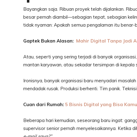
Bayangkan saja. Ribuan proyek telah dijalankan. Rib
besar pernah diambil—sebagian tepat, sebagian kelir
tidak nyaman: Apakah semua pengalaman itu benar-
Gaptek Bukan Alasan:
Mahir Digital Tanpa Jadi A
Atau, seperti yang sering terjadi di banyak organisa
mantan karyawan, atau sekadar tersimpan di kepala 
Ironisnya, banyak organisasi baru menyadari masalah in
mendadak rusak. Produksi berhenti. Tim panik. Teknis
Cuan dari Rumah:
5 Bisnis Digital yang Bisa Kamu 
Beberapa hari kemudian, seseorang baru ingat: gangg
supervisor senior pernah menyelesaikannya. Ketika d
e-mail saya?”