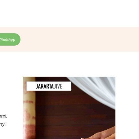
WhatsApp
omi,
nyi