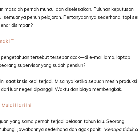
uan masalah pernah muncul dan diselesaikan. Puluhan keputusan
u, semuanya penuh pelajaran. Pertanyaannya sederhana, tapi se
benar disimpan?
nak IT
si, pengetahuan tersebut tersebar acak—di e-mail lama, laptop
seorang supervisor yang sudah pensiun?
i saat krisis kecil terjadi. Misalnya ketika sebuah mesin produksi
i dari luar negeri dipanggil. Waktu dan biaya membengkak.
Mulai Hari Ini
uan yang sama pernah terjadi belasan tahun lalu. Seorang
ihubungi, jawabannya sederhana dan agak pahit:
“Kenapa tidak c