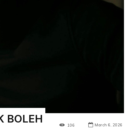
K BOLEH
March 6, 2026
106