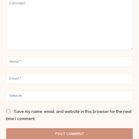
Comment:
Na
Ema
Web
Save my name, email, and website in this browser for the next
time I comment.