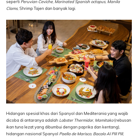
seperti
Peruvian Ceviche
,
Marinated Spanish octopus
,
Manila
Clams
, Shrimp Tajen dan banyak lagi.
Hidangan spesial khas dari Spanyol dan Mediterania yang wajib
dicoba di antaranya adalah
Lobster Thermidor
,
Mamitako
(rebusan
ikan tuna lezat yang dibumbui dengan paprika dan kentang),
hidangan nasional Spanyol
Paella de Marisco
,
Bacalo Al Pill Pill
,