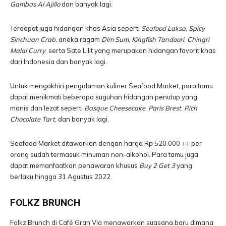
Gambas Al Ajillo
dan banyak lagi.
Terdapat juga hidangan khas Asia seperti
Seafood Laksa
,
Spicy
Sinchuan
Crab
, aneka ragam
Dim Sum
,
Kingfish Tandoori
,
Chingri
Malai Curry
, serta Sate Lilit yang merupakan hidangan favorit khas
dari Indonesia dan banyak lagi.
Untuk mengakhiri pengalaman kuliner Seafood Market, para tamu
dapat menikmati beberapa suguhan hidangan penutup yang
manis dan lezat seperti
Basque Cheesecake
,
Paris Brest
,
Rich
Chocolate Tart
, dan banyak lagi.
Seafood Market ditawarkan dengan harga Rp 520.000 ++ per
orang sudah termasuk minuman non-alkohol. Para tamu juga
dapat memanfaatkan penawaran khusus
Buy 2 Get 3
yang
berlaku hingga 31 Agustus 2022.
FOLKZ BRUNCH
Folkz Brunch di Café Gran Via menawarkan suasana baru dimana