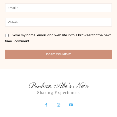
Ema
Web
Save my name, email, and website in this browser for the next
time I comment.
Burhan Abe's Note
Sharing Experiences