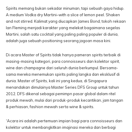
Spirits memang bukan sekadar minuman, tapi sebuah gaya hidup.
A medium Vodka dry Martini–with a slice of lemon peel. Shaken
and not stirred. Kalimat yang diucapkan James Bond, tokoh rekaan
Ian Fleming menjadi karakter yang melekat bagaimana segelas
Martini, salah satu cocktail yang paling paling populer di dunia,
adalah juga sebuah positioning seorang jagoan masa kini.
Di acara Master of Spirits tidak hanya pameran spirits terbaik di
masing-masing kategori, para connoisseurs dan kolektor spirit,
wine dan champagne dari seluruh dunia berkumpul. Bersama-
sama mereka menemukan spirits paling langka dan eksklusif di
dunia. Master of Spirits, kali ini yang kedua, di Singapura
menandakan dimulainya Master Series DFS Group untuk tahun
2012. DFS dikenal sebagai pemimpn pasar global dalam ritel
produk mewah, mulai dari produk-produk kecantikan, jam tangan
& perhiasan, fashion mewah serta wine & spirits.
“Acara ini adalah pertemuan impian bagi para connoisseurs dan
kolektor untuk membangkitkan imajinasi mereka dan berbagi