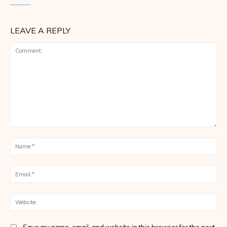
LEAVE A REPLY
Comment:
Na
Ema
Web