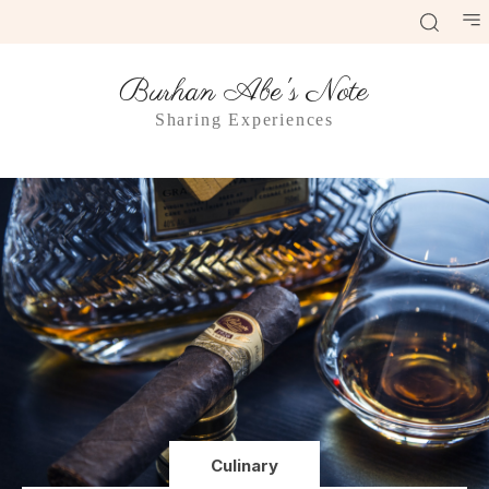
Burhan Abe's Note
Sharing Experiences
Culinary