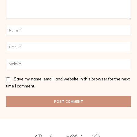
Comment:
Na
Ema
Web
Save my name, email, and website in this browser for the next
time I comment.