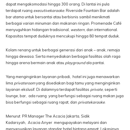
dapat mengakomodasi hingga 300 orang. Di lantai ini pula
terdapat ruang
executive
karaoke
. Riverside Fountain Bar adalah
bar utama untuk bersantai atau berbisnis sambil menikmati
berbagai varian minuman dan makanan ringan. Promenade Café
menyuguhkan hidangan tradisional,
western
, dan international.
Kapasitas tempat duduknya mencukupi hingga 80 tempat duduk.
Kolam renang untuk berbagai generasi dari anak – anak, remaja
hingga dewasa. Serta menyediakan berbagai fasilitas olah raga
hingga arena bermain anak atau
play
ground
ala pantai.
Yang menginginkan layanan pribadi, hotel ini juga menawarkan
lima
private
room
yang disediakan bagi tamu yang menginginkan
layanan ekslusif. Di dalamnya terdapat fasilitas
private
, seperti
lounge, bar, ada ruang yang berfungsi sebagai ruang makan juga
bisa berfungsi sebagai ruang rapat, dan
private
karaoke
.
Menurut PR Manager The Acacia Jakarta, Sidik
Kadarsyah, Acacia Anyer mengupayakan melayani dan
menyesuaikan layanan standar hotel bintang empat. Lokasinya