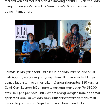
mereka kembali meluncurkan album yang berjudul “Exelentia” dan
menjagokan
single
berjudul
Hidup adalah Pilihan
dengan dua
pemain tambahan.
Formasi inilah, yang tentu saja lebih lengkap, karena diperkuat
oleh
backing vocals
segala, yang ditampilkan malam itu. Hampir
semua lagu hits-nya dinyanyikan. Dengan kapasitas 120 kursi di
Cumi-Cumi Lounge & Bar, para tamu yang membayar Rp 150.00
atau Rp 1 juta per
seat
(untuk empat orang, dengan bonus sebotol
spirit atau
wine
,
mixer
, dan
snack
) itu terlihat nyaman menikmati
alunan lagu-lagu KLa Project yang membawakan 16 lagu.