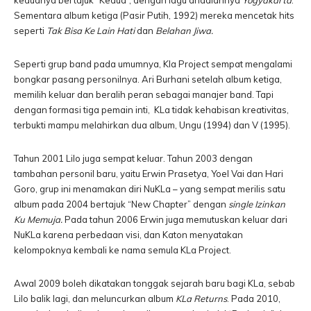
keduanya bertajuk “Kedua”, dengan lagu andalannya
Yogyakarta
.
Sementara album ketiga (Pasir Putih, 1992) mereka mencetak hits
seperti
Tak Bisa Ke Lain Hati
dan
Belahan Jiwa.
Seperti grup band pada umumnya, Kla Project sempat mengalami
bongkar pasang personilnya. Ari Burhani setelah album ketiga,
memilih keluar dan beralih peran sebagai manajer band. Tapi
dengan formasi tiga pemain inti, KLa tidak kehabisan kreativitas,
terbukti mampu melahirkan dua album, Ungu (1994) dan V (1995).
Tahun 2001 Lilo juga sempat keluar. Tahun 2003 dengan
tambahan personil baru, yaitu Erwin Prasetya, Yoel Vai dan Hari
Goro, grup ini menamakan diri NuKLa – yang sempat merilis satu
album pada 2004 bertajuk “New Chapter” dengan
single Izinkan
Ku Memuja.
Pada tahun 2006 Erwin juga memutuskan keluar dari
NuKLa karena perbedaan visi, dan Katon menyatakan
kelompoknya kembali ke nama semula KLa Project.
Awal 2009 boleh dikatakan tonggak sejarah baru bagi KLa, sebab
Lilo balik lagi, dan meluncurkan album
KLa Returns
. Pada 2010,