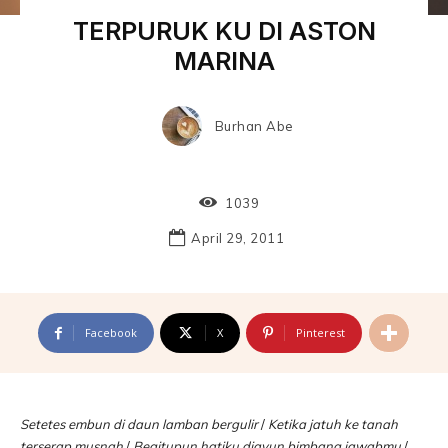
TERPURUK KU DI ASTON
MARINA
Burhan Abe
1039
April 29, 2011
Facebook
X
Pinterest
Setetes embun di daun lamban bergulir
/
Ketika jatuh ke tanah
terserap musnah
/
Begitupun hatiku diayun bimbang jawabmu
/