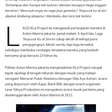
Terhempas dan hampa tak terkira
/
Mentari tersaput mega enggan
bersinar
/
Menusuk angin ke raga jiwa gemetar
/
Terpuruk ku di sini
dipeluk bimbang sikapmu
/
Membeku dan lara tak terkira
L
AGU KLa Project itu mengawali pertunjukan mereka di
Aston Marina Jakarta, Jumat malam, 5 April lalu. Lagu
Terpuruk Ku di Sini
ini cukup akrab di telinga para
pengujungnya. Meski sendu, tapi lagu tersebut
sekaligus membuka nostalgia, terutama mereka yang tumbuh
bersama grup berusia 23 tahun itu.
Pilihan Aston Marina Jakarta menghadirkan KLa Project sangat
tepat, apalagi di tengah hiburan dengan musik yang hampir
seragam. Menurut
Public Relations Manager
Gita Ayu Ashari, acara
yang disponsori oleh Aqua, Bank BNI, dengan event organizer
Lewi Yahya Production ini merupakan acara musik pertama yang
diselenggarakan oleh Aston Marina di 2011.