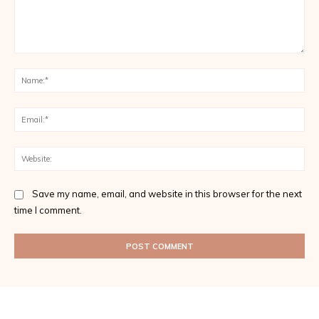
Comment:
Na
Ema
Web
Save my name, email, and website in this browser for the next
time I comment.