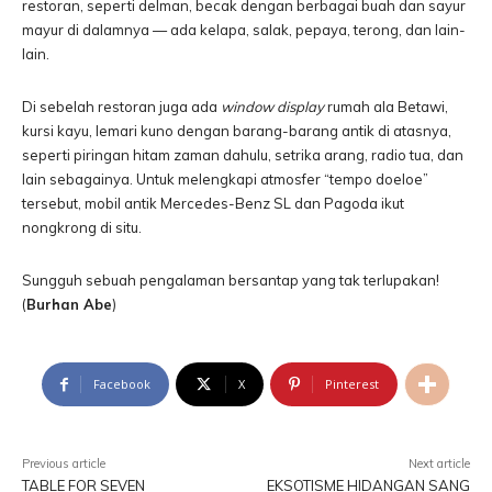
restoran, seperti delman, becak dengan berbagai buah dan sayur
mayur di dalamnya — ada kelapa, salak, pepaya, terong, dan lain-
lain.
Di sebelah restoran juga ada
window display
rumah ala Betawi,
kursi kayu, lemari kuno dengan barang-barang antik di atasnya,
seperti piringan hitam zaman dahulu, setrika arang, radio tua, dan
lain sebagainya. Untuk melengkapi atmosfer “tempo doeloe”
tersebut, mobil antik Mercedes-Benz SL dan Pagoda ikut
nongkrong di situ.
Sungguh sebuah pengalaman bersantap yang tak terlupakan!
(
Burhan Abe
)
Facebook
X
Pinterest
Previous article
Next article
TABLE FOR SEVEN
EKSOTISME HIDANGAN SANG