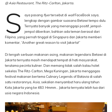
@ Asia Restaurant, The Ritz-Carlton, Jakarta.
S
aya pasang
flyer
tersebut di
wall
FaceBook saya,
lengkap dengan gambar suasana Betawi tempo dulu.
Ternyata banyak yang menanggapi positif, jempol-
jempol diberikan, bahkan ada teman berasal dari
Filipina, yang pernah tinggal di Singapura dan Jakarta memberi
komentar, “Another great reason to visit Jakarta!”
Di tengah serbuan makanan asing, makanan legendaris Betawi di
Jakarta ternyata masih mendapat tempat di hati masyarakat,
terutama pecinta kuliner. Dan memang tidak salah kalau holet
sekelas The Ritz-Carlton, Mega Kuningan, Jakarta menggagas
festival makanan bertema Culinary Legends of Batavia di salah
satu restorannya, Asia, sekalian menyambut haru ulang tahun
Kota Jakarta yang ke 483. Hmmm… Jakarta ternyata lebih tua dari
usia negara Indonesia.