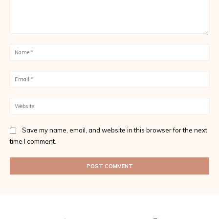
Comment:
Na
Ema
Web
Save my name, email, and website in this browser for the next
time I comment.