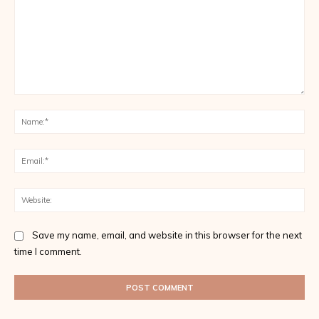
Comment:
Na
Ema
Web
Save my name, email, and website in this browser for the next
time I comment.