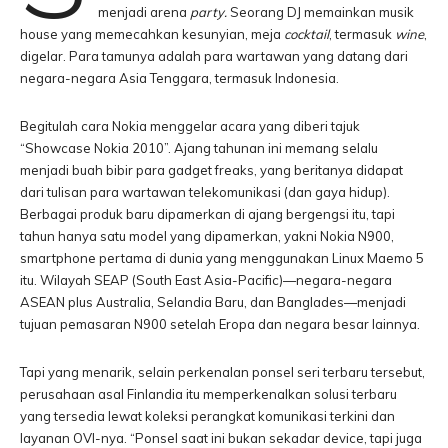
menjadi arena
party.
Seorang DJ memainkan musik
house yang memecahkan kesunyian, meja
cocktail
, termasuk
wine
,
digelar. Para tamunya adalah para wartawan yang datang dari
negara-negara Asia Tenggara, termasuk Indonesia.
Begitulah cara Nokia menggelar acara yang diberi tajuk
“Showcase Nokia 2010”. Ajang tahunan ini memang selalu
menjadi buah bibir para gadget freaks, yang beritanya didapat
dari tulisan para wartawan telekomunikasi (dan gaya hidup).
Berbagai produk baru dipamerkan di ajang bergengsi itu, tapi
tahun hanya satu model yang dipamerkan, yakni Nokia N900,
smartphone pertama di dunia yang menggunakan Linux Maemo 5
itu. Wilayah SEAP (South East Asia-Pacific)—negara-negara
ASEAN plus Australia, Selandia Baru, dan Banglades—menjadi
tujuan pemasaran N900 setelah Eropa dan negara besar lainnya.
Tapi yang menarik, selain perkenalan ponsel seri terbaru tersebut,
perusahaan asal Finlandia itu memperkenalkan solusi terbaru
yang tersedia lewat koleksi perangkat komunikasi terkini dan
layanan OVI-nya. “Ponsel saat ini bukan sekadar device, tapi juga