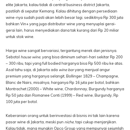
elite Jakarta, kalau tidak di central business district Jakarta,
pastilah di seputar Kemang. Kalau dihitung dengan persediaan
wine-nya sudah pasti akan lebih besar lagi, sedikitnya Rp 300 juta
bahkan Vin+ yang juga distributor wine yang menyuplai gerai-
gerai lain, harus menyediakan dana tak kurang dari Rp 20 miliar
untuk stok wine.
Harga wine sangat bervariasi, tergantung merek dan jenisnya.
Sebotol
house wine
, yang bisa diminum sehari-hari sekitar Rp 200
– 300 ribu, tapi yang full bodied harganya bisa Rp 500 ribu ke atas.
Asal tahu saja, di Jakarta ada
wine bar
yang menjual angur
premium yang harganya selangit, Bollinger 1829 – Champagne,
Blanc de Nairs, misalnya, harganya Rp 16 juta per botol, bahkan
Montrachet (2000) – White wine, Chardonnay, Burgundy harganya
Rp 50 juta dan Romanee Conti (1999) – Red wine, Burgundy, Rp
100 juta per botol.
Keberanian orang untuk berinvestasi di bisnis ini tak lain karena
pasar wine di Jakarta, meski pun
niche
, tapi cukup menjanjikan.
Kalau tidak, mana mungkin Opco Group yang mempunyai sejumlah