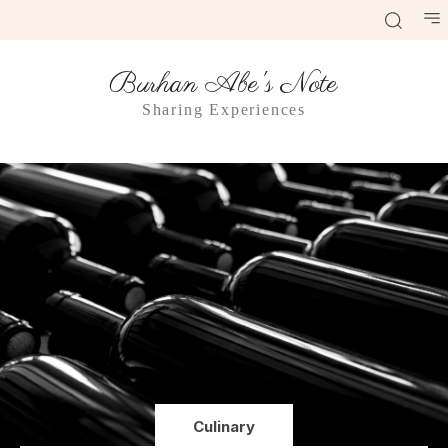
Burhan Abe's Note
Sharing Experiences
Culinary