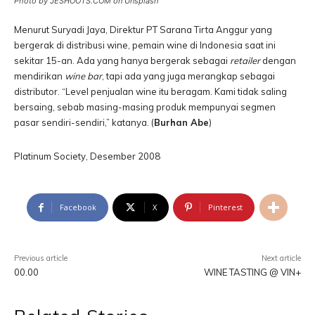
Photo by JESHOOTS.COM on Unsplash
Menurut Suryadi Jaya, Direktur PT Sarana Tirta Anggur yang
bergerak di distribusi wine, pemain wine di Indonesia saat ini
sekitar 15-an. Ada yang hanya bergerak sebagai
retailer
dengan
mendirikan
wine bar
, tapi ada yang juga merangkap sebagai
distributor. “Level penjualan wine itu beragam. Kami tidak saling
bersaing, sebab masing-masing produk mempunyai segmen
pasar sendiri-sendiri,” katanya. (
Burhan Abe
)
Platinum Society, Desember 2008
Facebook
X
Pinterest
Previous article
Next article
00.00
WINE TASTING @ VIN+