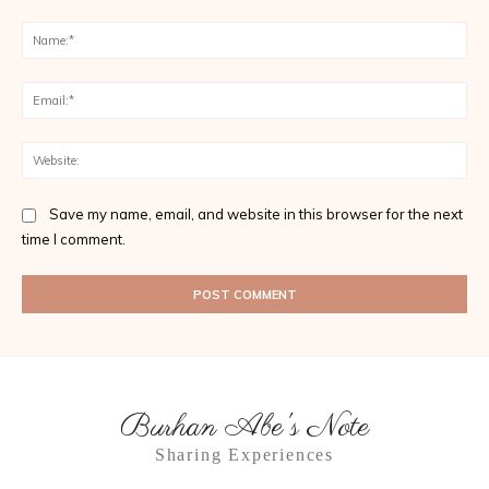
Comment:
Na
Ema
Web
Save my name, email, and website in this browser for the next
time I comment.
Burhan Abe's Note
Sharing Experiences