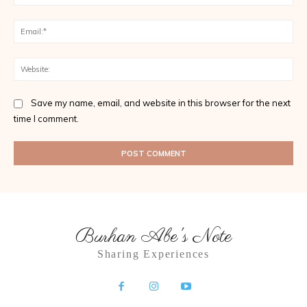
Ema
Web
Save my name, email, and website in this browser for the next
time I comment.
Burhan Abe's Note
Sharing Experiences