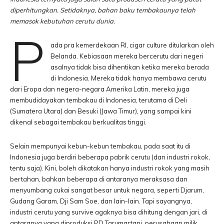
diperhitungkan. Setidaknya, bahan baku tembakaunya telah
memasok kebutuhan cerutu dunia.
P
ada pra kemerdekaan RI, cigar culture ditularkan oleh
Belanda. Kebiasaan mereka bercerutu dari negeri
asalnya tidak bisa dihentikan ketika mereka berada
di Indonesia. Mereka tidak hanya membawa cerutu
dari Eropa dan negera-negara Amerika Latin, mereka juga
membudidayakan tembakau di Indonesia, terutama di Deli
(Sumatera Utara) dan Besuki (Jawa Timur), yang sampai kini
dikenal sebagai tembakau berkualitas tinggi.
Selain mempunyai kebun-kebun tembakau, pada saat itu di
Indonesia juga berdiri beberapa pabrik cerutu (dan industri rokok,
tentu saja). Kini, boleh dikatakan hanya industri rokok yang masih
bertahan, bahkan beberapa di antaranya meraksasa dan
menyumbang cukai sangat besar untuk negara, seperti Djarum,
Gudang Garam, Dji Sam Soe, dan lain-lain. Tapi sayangnya,
industri cerutu yang survive agaknya bisa dihitung dengan jari, di
antaranya yang diproduksi PD Tarumartani, perusahaan milik