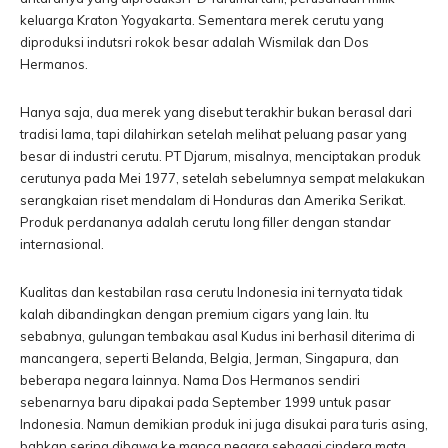
keluarga Kraton Yogyakarta. Sementara merek cerutu yang
diproduksi indutsri rokok besar adalah Wismilak dan Dos
Hermanos.
Hanya saja, dua merek yang disebut terakhir bukan berasal dari
tradisi lama, tapi dilahirkan setelah melihat peluang pasar yang
besar di industri cerutu. PT Djarum, misalnya, menciptakan produk
cerutunya pada Mei 1977, setelah sebelumnya sempat melakukan
serangkaian riset mendalam di Honduras dan Amerika Serikat.
Produk perdananya adalah cerutu long filler dengan standar
internasional.
Kualitas dan kestabilan rasa cerutu Indonesia ini ternyata tidak
kalah dibandingkan dengan premium cigars yang lain. Itu
sebabnya, gulungan tembakau asal Kudus ini berhasil diterima di
mancangera, seperti Belanda, Belgia, Jerman, Singapura, dan
beberapa negara lainnya. Nama Dos Hermanos sendiri
sebenarnya baru dipakai pada September 1999 untuk pasar
Indonesia. Namun demikian produk ini juga disukai para turis asing,
bahkan sering dibawa ke manca negara sebagai cindera mata