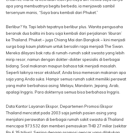
apa yang membuatnya begitu berbeda, ia menjawab sambil
tersenyum manis, “Saya baru kembali dari Phuket.”
Berlibur? Ya. Tapi lebih tepatnya berlibur plus. Wanita pengusaha
beranak dua balita ini baru saja kembali dari perjalanan ‘liburan’
ke Thailand. Phuket – juga Chiang Mai dan Bangkok – kini menjadi
surga bagi kaum platinum untuk bersalin raga menjadi The Swan.
Mereka dilayani bak ratu di rumah-rumah sakit swasta yang lebih
mirip resor, namun dengan dokter-dokter spesialis di berbagai
bidang. Soal makanan maupun bahasa tak menjadi masalah.
Seperli laiknya resor eksklusif, Anda bisa memesan makanan apa
saja yang Anda suka. Hampir semua rumah sakit memiliki perawat
yang mahir berbahasa asing: Melayu, Mandarin, Jepang, Arab,
apalagi Inggris. Para dokternya semua bisa berbahasa Inggris.
Data Kantor Layanan Ekspor, Departemen Promosi Ekspor
Thailand mencatat pada 2003 saja jumlah pasien asing yang
menjalani perawatan di berbagai rumah sakit swasta di Thailand
mencapai 973.532 dan memberi pemasukan THB 27 miliar (sekitar
Rp 6,35 triliun). Seiring dengan promosi gencar yang dilakukan