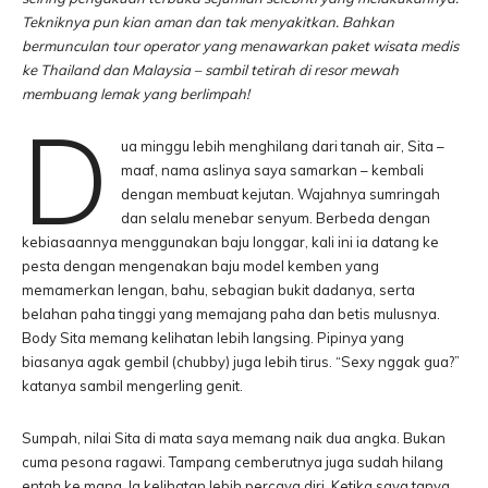
Tekniknya pun kian aman dan tak menyakitkan. Bahkan
bermunculan tour operator yang menawarkan paket wisata medis
ke Thailand dan Malaysia – sambil tetirah di resor mewah
membuang lemak yang berlimpah!
D
ua minggu lebih menghilang dari tanah air, Sita –
maaf, nama aslinya saya samarkan – kembali
dengan membuat kejutan. Wajahnya sumringah
dan selalu menebar senyum. Berbeda dengan
kebiasaannya menggunakan baju longgar, kali ini ia datang ke
pesta dengan mengenakan baju model kemben yang
memamerkan lengan, bahu, sebagian bukit dadanya, serta
belahan paha tinggi yang memajang paha dan betis mulusnya.
Body Sita memang kelihatan lebih langsing. Pipinya yang
biasanya agak gembil (chubby) juga lebih tirus. “Sexy nggak gua?”
katanya sambil mengerling genit.
Sumpah, nilai Sita di mata saya memang naik dua angka. Bukan
cuma pesona ragawi. Tampang cemberutnya juga sudah hilang
entah ke mana. Ia kelihatan lebih percaya diri. Ketika saya tanya