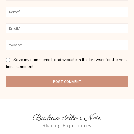
Comment:
Na
Ema
Web
Save my name, email, and website in this browser for the next
time I comment.
Burhan Abe's Note
Sharing Experiences