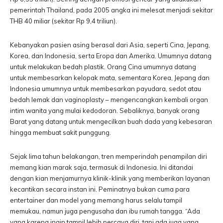
pemerintah Thailand, pada 2005 angka ini melesat menjadi sekitar
THB 40 miliar (sekitar Rp 9,4 triliun).
Kebanyakan pasien asing berasal dari Asia, seperti Cina, Jepang,
Korea, dan Indonesia, serta Eropa dan Amerika. Umumnya datang
untuk melakukan bedah plastik. Orang Cina umumnya datang
untuk membesarkan kelopak mata, sementara Korea, Jepang dan
Indonesia umumnya untuk membesarkan payudara, sedot atau
bedah lemak dan vaginoplasty­ – mengencangkan kembali organ
intim wanita yang mulai kedodoran. Sebaliknya, banyak orang
Barat yang datang untuk mengecilkan buah dada yang kebesaran
hingga membuat sakit punggung.
Sejak lima tahun belakangan, tren memperindah penampilan diri
memang kian marak saja, termasuk di Indonesia. Ini ditandai
dengan kian menjamurnya klinik-klinik yang memberikan layanan
kecantikan secara instan ini. Peminatnya bukan cuma para
entertainer dan model yang memang harus selalu tampil
memukau, namun juga pengusaha dan ibu rumah tangga. “Ada
yang karena ingin tampil lebih percaya diri, tapi ada juga yang