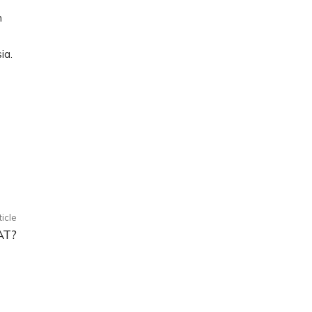
n
ia.
ticle
AT?