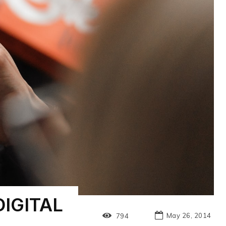
IGITAL
May 26, 2014
794