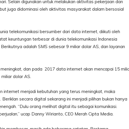
i-hari. Selain digunakan untuk melakukan aktivitas pekerjaan dan
but juga didominasi oleh aktivitas masyarakat dalam bersosial
ia telekomunikasi bersumber dari data internet, diikuti oleh
tat keuntungan terbesar di dunia telekomunikasi Indonesia
S. Berikutnya adalah SMS sebesar 9 miliar dolar AS, dan layanan
 meningkat, dan pada 2017 data internet akan mencapai 15 mili
 miliar dolar AS.
n internet menjadi kebutuhan yang terus meningkat, maka
 Beriklan secara digital sekarang ini menjadi pilihan bukan hanya
nengah. “Dulu orang melihat digital itu sebagai komunikasi.
 berjualan,” ucap Danny Wirianto, CEO Merah Cipta Media.
makin membesar, masih ada beberapa catatan. Pertama,