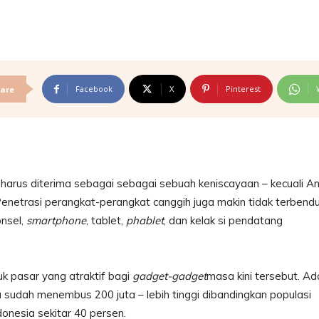
Facebook
X
Pinterest
are
api harus diterima sebagai sebagai sebuah keniscayaan – kecuali A
enetrasi perangkat-perangkat canggih juga makin tidak terbend
onsel,
smartphone
, tablet,
phablet
, dan kelak si pendatang
k pasar yang atraktif bagi
gadget-gadget
masa kini tersebut. Ad
a sudah menembus 200 juta – lebih tinggi dibandingkan populasi
ndonesia sekitar 40 persen.