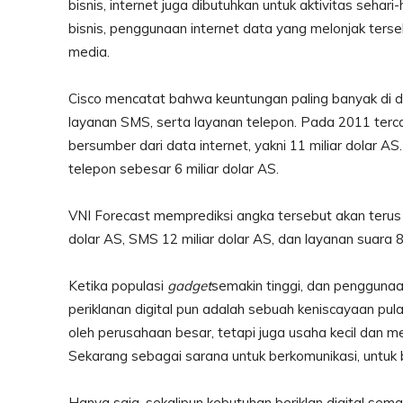
bisnis, internet juga dibutuhkan untuk aktivitas sehar
bisnis, penggunaan internet data yang melonjak terse
media.
Cisco mencatat bahwa keuntungan paling banyak di dun
layanan SMS, serta layanan telepon. Pada 2011 terca
bersumber dari data internet, yakni 11 miliar dolar A
telepon sebesar 6 miliar dolar AS.
VNI Forecast memprediksi angka tersebut akan terus
dolar AS, SMS 12 miliar dolar AS, dan layanan suara 8
Ketika populasi
gadget
semakin tinggi, dan penggunaa
periklanan digital pun adalah sebuah keniscayaan pula.
oleh perusahaan besar, tetapi juga usaha kecil dan me
Sekarang sebagai sarana untuk berkomunikasi, untuk
Hanya saja, sekalipun kebutuhan beriklan digital se