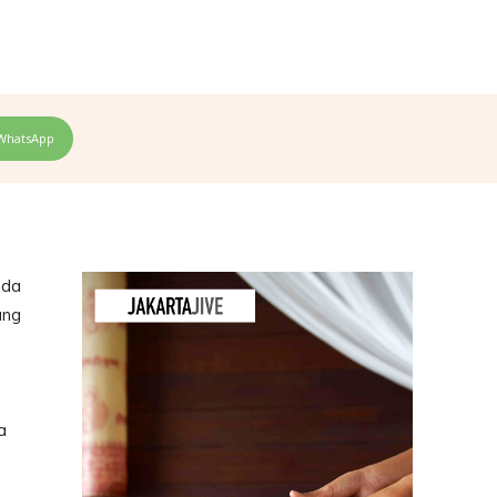
WhatsApp
nda
ung
a