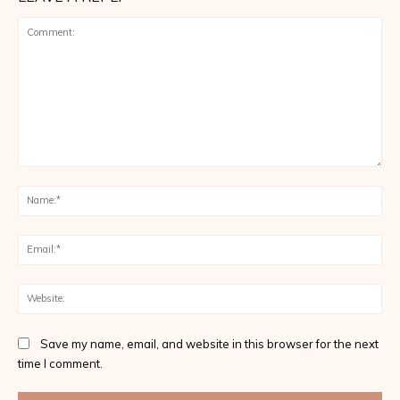
Comment:
Na
Ema
Web
Save my name, email, and website in this browser for the next
time I comment.