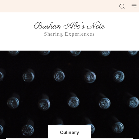
Burhan Abe's Note
Sharing Experiences
Culinary