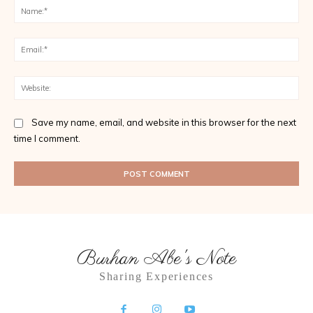
Na
Ema
Web
Save my name, email, and website in this browser for the next
time I comment.
Burhan Abe's Note
Sharing Experiences