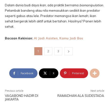
Dalam dunia budi daya ikan, ada praktik bernama
biomanipulation
.
Petambak bandeng atau nila memasukkan sedikit ikan predator
seperti gabus atau lele. Predator memangsa ikan lemah; ikan
sehat bergerak lebih aktif untuk bertahan. Hasilnya? Panen lebih
sehat.
Bacaan Kekinian:
AI Jadi Asisten, Kamu Jadi Bos
1
2
3
Facebook
X
Pinterest
Previous article
Next article
VAGABOND HADIR DI
RAMADHAN ALA SUDESTADA
JAKARTA