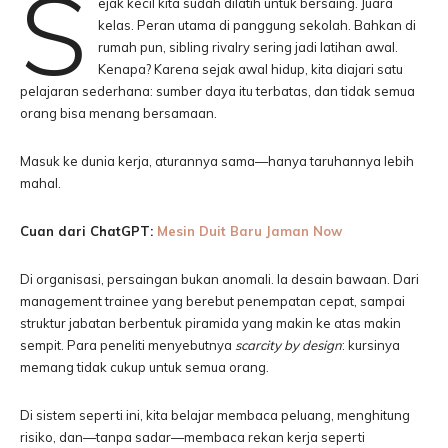
S
ejak kecil kita sudah dilatih untuk bersaing. Juara
kelas. Peran utama di panggung sekolah. Bahkan di
rumah pun, sibling rivalry sering jadi latihan awal.
Kenapa? Karena sejak awal hidup, kita diajari satu
pelajaran sederhana: sumber daya itu terbatas, dan tidak semua
orang bisa menang bersamaan.
Masuk ke dunia kerja, aturannya sama—hanya taruhannya lebih
mahal.
Cuan dari ChatGPT:
Mesin Duit Baru Jaman Now
Di organisasi, persaingan bukan anomali. Ia desain bawaan. Dari
management trainee yang berebut penempatan cepat, sampai
struktur jabatan berbentuk piramida yang makin ke atas makin
sempit. Para peneliti menyebutnya
scarcity by design
: kursinya
memang tidak cukup untuk semua orang.
Di sistem seperti ini, kita belajar membaca peluang, menghitung
risiko, dan—tanpa sadar—membaca rekan kerja seperti